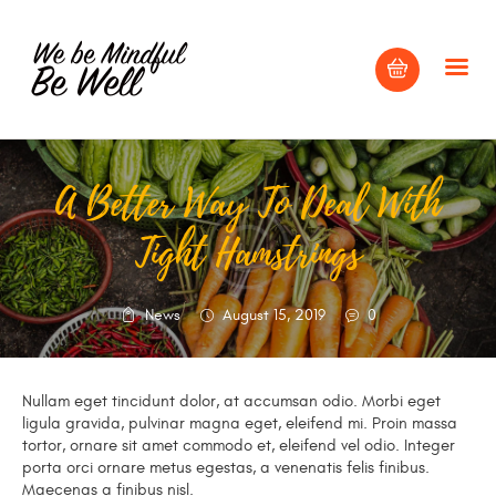
A Better Way To Deal With
HOME
Tight Hamstrings
ABOUT
BLOG
CONTACT US
News
August 15, 2019
0
Nullam eget tincidunt dolor, at accumsan odio. Morbi eget
ligula gravida, pulvinar magna eget, eleifend mi. Proin massa
tortor, ornare sit amet commodo et, eleifend vel odio. Integer
porta orci ornare metus egestas, a venenatis felis finibus.
Maecenas a finibus nisl.