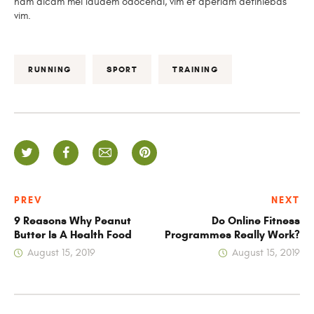
nam dicam mei laudem odocendi, vim et aperiam definiebas
vim.
RUNNING
SPORT
TRAINING
PREV
NEXT
9 Reasons Why Peanut
Do Online Fitness
Butter Is A Health Food
Programmes Really Work?
August 15, 2019
August 15, 2019