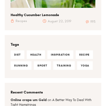
Healthy Cucumber Lemonade
Recipes
August 22, 2019
993
Tags
DIET
HEALTH
INSPIRATION
RECIPE
RUNNING
SPORT
TRAINING
YOGA
Recent Comments
Online craps um Geld
on
A Better Way To Deal With
Tight Hamstrings