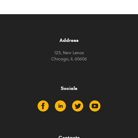
Address
123, New Lenox
Chicago, IL 60606
Socials
Contacts