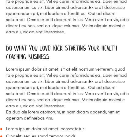
tale propriae eu sit. Vel epicurei reformidans ea. Liber eirmod
adversarium cu vix. Liber eirmod adversar.Ex erat deseruisse
quaerendum pri, mei laudem offendit eu. Qui ad dicunt
salutandi. Omnis eruditi deserunt in ius. Vero everti ea vis, odio
diceret eu has, sed ea idque volumus. Minim aliquid molestie
eam eu, vix ad sint liberavisse.
Do What You Love: Kick Starting Your Health
Coaching Business
Lorem ipsum dolor sit amet, sit at elit nostrum verterem, quod
tale propriae eu sit. Vel epicurei reformidans ea. Liber eirmod
adversarium cu vix. Liber eirmod adversar.Ex erat deseruisse
quaerendum pri, mei laudem offendit eu. Qui ad dicunt
salutandi. Omnis eruditi deserunt in ius. Vero everti ea vis, odio
diceret eu has, sed ea idque volumus. Minim aliquid molestie
eam eu, vix ad sint liberavisse.
Ea duo alii lorem atomorum, in nam dicam docendi, vim et
aperiam definiebas vim.
Lorem ipsum dolor sit amet, consectetur
Cingelit, sed eiusmod tempor incidi