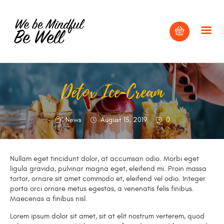
Detox Ice-Cream
HOME
ABOUT
News
August 15, 2019
0
BLOG
CONTACT US
Nullam eget tincidunt dolor, at accumsan odio. Morbi eget
ligula gravida, pulvinar magna eget, eleifend mi. Proin massa
tortor, ornare sit amet commodo et, eleifend vel odio. Integer
porta orci ornare metus egestas, a venenatis felis finibus.
Maecenas a finibus nisl.
Lorem ipsum dolor sit amet, sit at elit nostrum verterem, quod